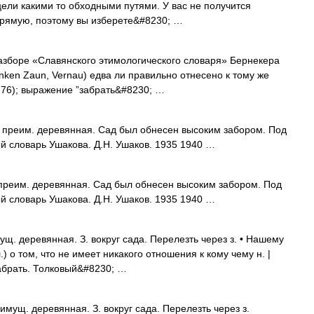
цели какими то обходными путями. У вас не получится
апрямую, поэтому вы изберете&#8230; …
азборе «Славянского этимологического словаря» Бернекера
anken Zaun, Vernau) едва ли правильно отнесено к тому же
с. 76); выражение ”забрать&#8230; …
 преим. деревянная. Сад был обнесен высоким забором. Под
ый словарь Ушакова. Д.Н. Ушаков. 1935 1940 …
преим. деревянная. Сад был обнесен высоким забором. Под
ый словарь Ушакова. Д.Н. Ушаков. 1935 1940 …
щ. деревянная. З. вокруг сада. Перелезть через з. • Нашему
) о том, что не имеет никакого отношения к кому чему н. |
 забрать. Толковый&#8230; …
имущ. деревянная. З. вокруг сада. Перелезть через з.