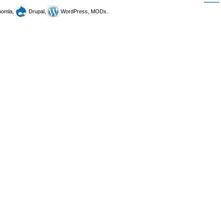
omla,
Drupal,
WordPress, MODx.