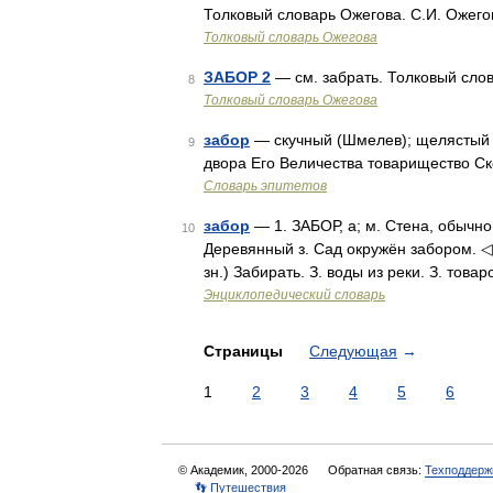
Толковый словарь Ожегова. С.И. Ожего
Толковый словарь Ожегова
ЗАБОР 2
— см. забрать. Толковый сло
8
Толковый словарь Ожегова
забор
— скучный (Шмелев); щелястый 
9
двора Его Величества товарищество Ско
Словарь эпитетов
забор
— 1. ЗАБОР, а; м. Стена, обычн
10
Деревянный з. Сад окружён забором. ◁ За
зн.) Забирать. З. воды из реки. З. тов
Энциклопедический словарь
Страницы
Следующая
→
1
2
3
4
5
6
© Академик, 2000-2026
Обратная связь:
Техподдерж
👣 Путешествия