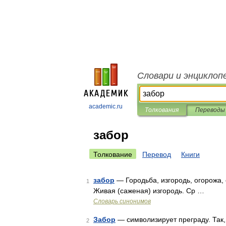
Словари и энциклоп
academic.ru
Толкования
Переводы
забор
Толкование
Перевод
Книги
забор
— Городьба, изгородь, огорожа, о
1
Живая (саженая) изгородь. Ср …
Словарь синонимов
Забор
— символизирует преграду. Так, 
2