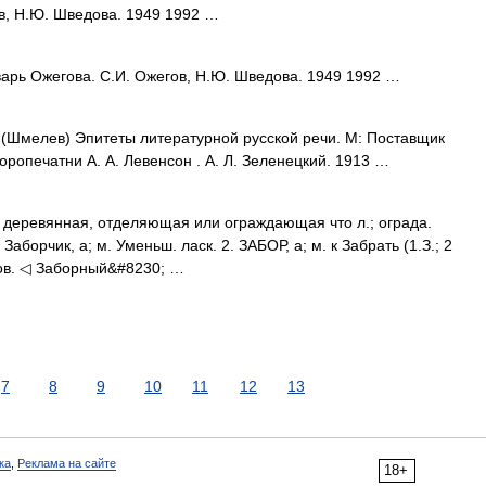
в, Н.Ю. Шведова. 1949 1992 …
варь Ожегова. С.И. Ожегов, Н.Ю. Шведова. 1949 1992 …
(Шмелев) Эпитеты литературной русской речи. М: Поставщик
ропечатни А. А. Левенсон . А. Л. Зеленецкий. 1913 …
о деревянная, отделяющая или ограждающая что л.; ограда.
борчик, а; м. Уменьш. ласк. 2. ЗАБОР, а; м. к Забрать (1.З.; 2
аров. ◁ Заборный&#8230; …
7
8
9
10
11
12
13
ка
,
Реклама на сайте
18+