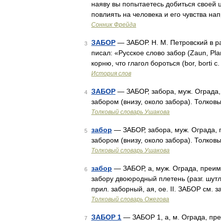
наяву вы попытаетесь добиться своей 
повлиять на человека и его чувства н
Cонник Фрейда
ЗАБОР
— ЗАБОР. Н. М. Петровский в р
3
писал: «Русское слово забор (Zaun, Pl
корню, что глагол бороться (bor, borti 
История слов
ЗАБОР
— ЗАБОР, забора, муж. Ограда,
4
забором (внизу, около забора). Толков
Толковый словарь Ушакова
забор
— ЗАБОР, забора, муж. Ограда, 
5
забором (внизу, около забора). Толков
Толковый словарь Ушакова
забор
— ЗАБОР, а, муж. Ограда, преиму
6
забору двоюродный плетень (разг. шутл.
прил. заборный, ая, ое. II. ЗАБОР см.
Толковый словарь Ожегова
ЗАБОР 1
— ЗАБОР 1, а, м. Ограда, пре
7